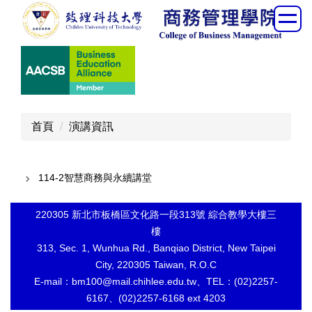
跳
到
主
要
內
容
區
首頁
演講資訊
114-2智慧商務與永續講堂
220305 新北市板橋區文化路一段313號 綜合教學大樓三
樓
313, Sec. 1, Wunhua Rd., Banqiao District, New Taipei
City, 220305 Taiwan, R.O.C
E-mail：bm100@mail.chihlee.edu.tw、TEL：(02)2257-
6167、(02)2257-6168 ext 4203